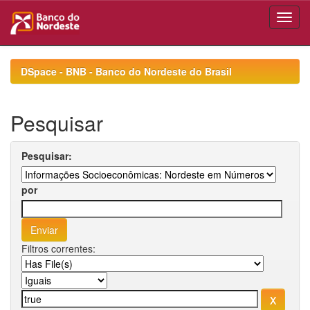
Skip
navigation
DSpace - BNB - Banco do Nordeste do Brasil
Pesquisar
Pesquisar:
por
Filtros correntes: