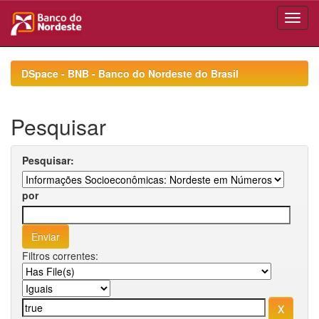
Skip
navigation
DSpace - BNB - Banco do Nordeste do Brasil
Pesquisar
Pesquisar:
por
Filtros correntes: