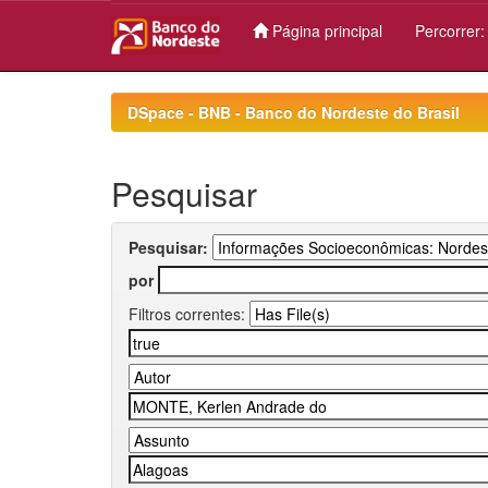
Página principal
Percorrer
Skip
navigation
DSpace - BNB - Banco do Nordeste do Brasil
Pesquisar
Pesquisar:
por
Filtros correntes: