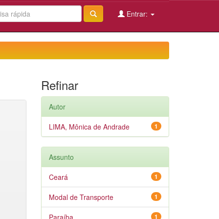
Entrar:
Refinar
Autor
LIMA, Mônica de Andrade
1
Assunto
Ceará
1
Modal de Transporte
1
Paraíba
1