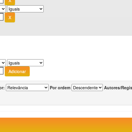
or:
Por ordem
Autores/Regi