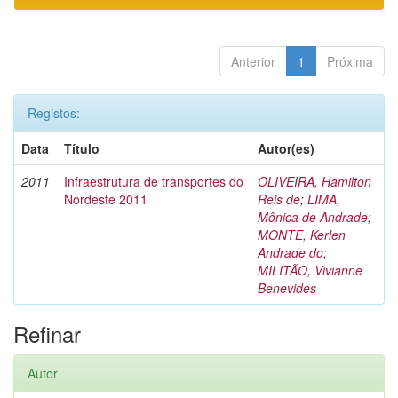
Anterior
1
Próxima
Registos:
Data
Título
Autor(es)
2011
Infraestrutura de transportes do
OLIVEIRA, Hamilton
Nordeste 2011
Reis de
;
LIMA,
Mônica de Andrade
;
MONTE, Kerlen
Andrade do
;
MILITÃO, Vivianne
Benevides
Refinar
Autor