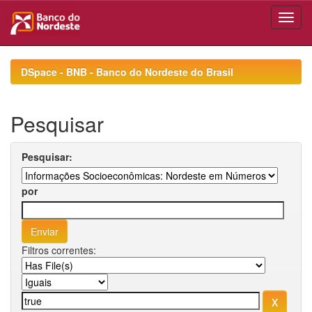
Skip
navigation
DSpace - BNB - Banco do Nordeste do Brasil
Pesquisar
Pesquisar:
por
Filtros correntes: