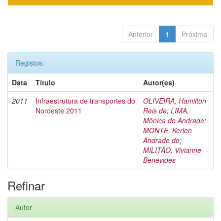
Anterior
1
Próxima
Registos:
Data
Título
Autor(es)
2011
Infraestrutura de transportes do
OLIVEIRA, Hamilton
Nordeste 2011
Reis de
;
LIMA,
Mônica de Andrade
;
MONTE, Kerlen
Andrade do
;
MILITÃO, Vivianne
Benevides
Refinar
Autor