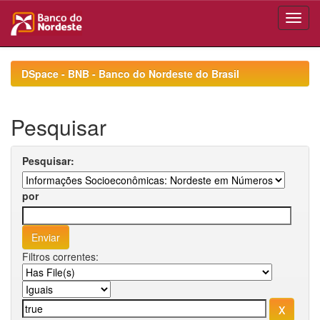
Skip
navigation
DSpace - BNB - Banco do Nordeste do Brasil
Pesquisar
Pesquisar:
por
Filtros correntes: