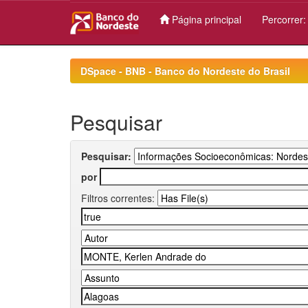
Página principal
Percorrer
Skip
navigation
DSpace - BNB - Banco do Nordeste do Brasil
Pesquisar
Pesquisar:
por
Filtros correntes: