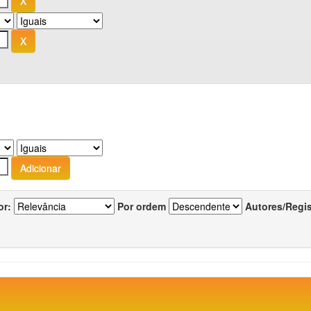
or:
Por ordem
Autores/Regi