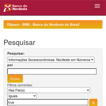
Skip
navigation
DSpace - BNB - Banco do Nordeste do Brasil
Pesquisar
Pesquisar:
por
Filtros correntes: