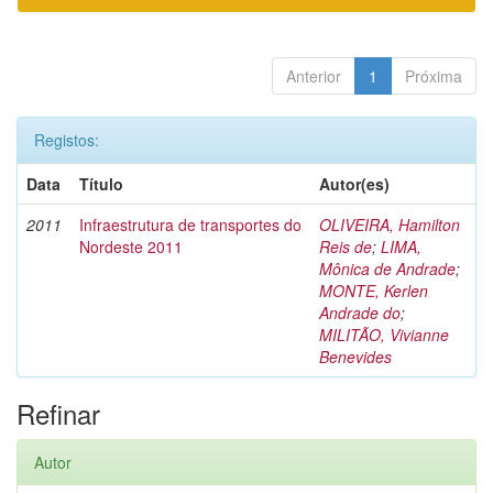
Anterior
1
Próxima
Registos:
Data
Título
Autor(es)
2011
Infraestrutura de transportes do
OLIVEIRA, Hamilton
Nordeste 2011
Reis de
;
LIMA,
Mônica de Andrade
;
MONTE, Kerlen
Andrade do
;
MILITÃO, Vivianne
Benevides
Refinar
Autor