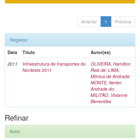
Anterior
1
Próxima
Registos:
Data
Título
Autor(es)
2011
Infraestrutura de transportes do
OLIVEIRA, Hamilton
Nordeste 2011
Reis de
;
LIMA,
Mônica de Andrade
;
MONTE, Kerlen
Andrade do
;
MILITÃO, Vivianne
Benevides
Refinar
Autor