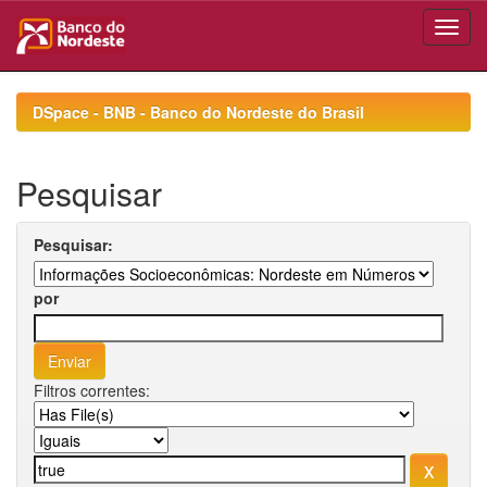
Skip
navigation
DSpace - BNB - Banco do Nordeste do Brasil
Pesquisar
Pesquisar:
por
Filtros correntes: