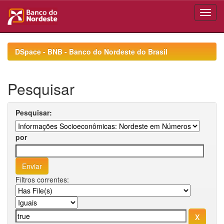
Skip
navigation
DSpace - BNB - Banco do Nordeste do Brasil
Pesquisar
Pesquisar:
por
Filtros correntes: