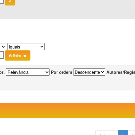
or:
Por ordem
Autores/Regi