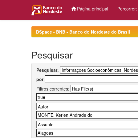
Página principal
Percorrer
Skip
navigation
DSpace - BNB - Banco do Nordeste do Brasil
Pesquisar
Pesquisar:
por
Filtros correntes: