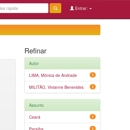
Entrar:
Refinar
Autor
LIMA, Mônica de Andrade
1
MILITÃO, Vivianne Benevides
1
Assunto
Ceará
1
Paraíba
1