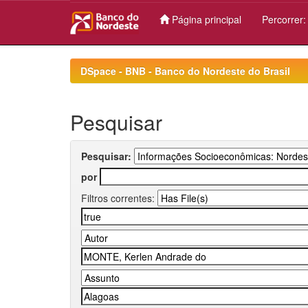
Página principal
Percorrer
Skip
navigation
DSpace - BNB - Banco do Nordeste do Brasil
Pesquisar
Pesquisar:
por
Filtros correntes: