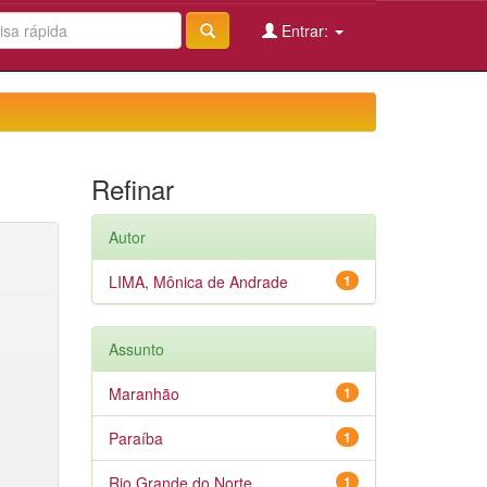
Entrar:
Refinar
Autor
LIMA, Mônica de Andrade
1
Assunto
Maranhão
1
Paraíba
1
Rio Grande do Norte
1