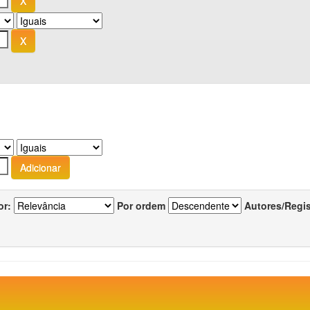
or:
Por ordem
Autores/Regi