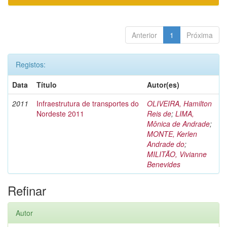
Anterior
1
Próxima
Registos:
Data
Título
Autor(es)
2011
Infraestrutura de transportes do
OLIVEIRA, Hamilton
Nordeste 2011
Reis de
;
LIMA,
Mônica de Andrade
;
MONTE, Kerlen
Andrade do
;
MILITÃO, Vivianne
Benevides
Refinar
Autor