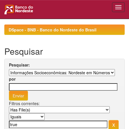
Skip
navigation
DSpace - BNB - Banco do Nordeste do Brasil
Pesquisar
Pesquisar:
por
Filtros correntes: