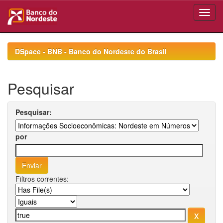
Skip
navigation
DSpace - BNB - Banco do Nordeste do Brasil
Pesquisar
Pesquisar:
por
Filtros correntes: