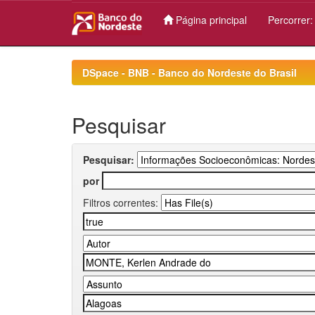
Página principal
Percorrer
Skip
navigation
DSpace - BNB - Banco do Nordeste do Brasil
Pesquisar
Pesquisar:
por
Filtros correntes: