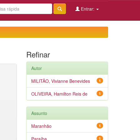
Entrar:
Refinar
Autor
MILITÃO, Vivianne Benevides
1
OLIVEIRA, Hamilton Reis de
1
Assunto
Maranhão
1
Paraíba
1