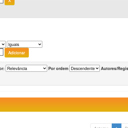
or:
Por ordem
Autores/Regi