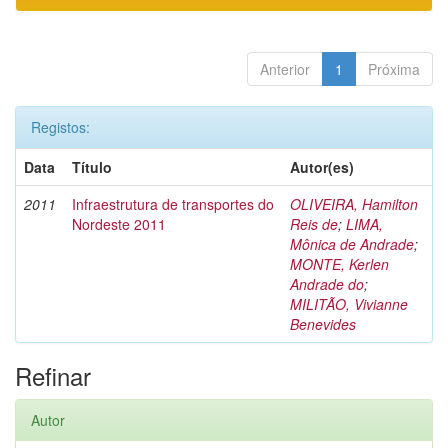
Anterior
1
Próxima
Registos:
Data
Título
Autor(es)
2011
Infraestrutura de transportes do
OLIVEIRA, Hamilton
Nordeste 2011
Reis de
;
LIMA,
Mônica de Andrade
;
MONTE, Kerlen
Andrade do
;
MILITÃO, Vivianne
Benevides
Refinar
Autor