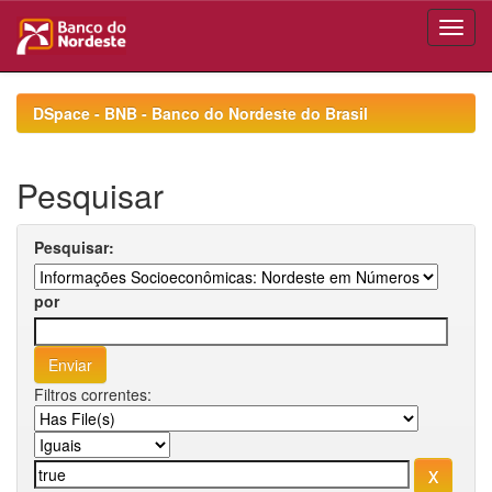
Skip
navigation
DSpace - BNB - Banco do Nordeste do Brasil
Pesquisar
Pesquisar:
por
Filtros correntes: