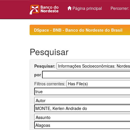
Página principal
Percorrer
Skip
navigation
DSpace - BNB - Banco do Nordeste do Brasil
Pesquisar
Pesquisar:
por
Filtros correntes: