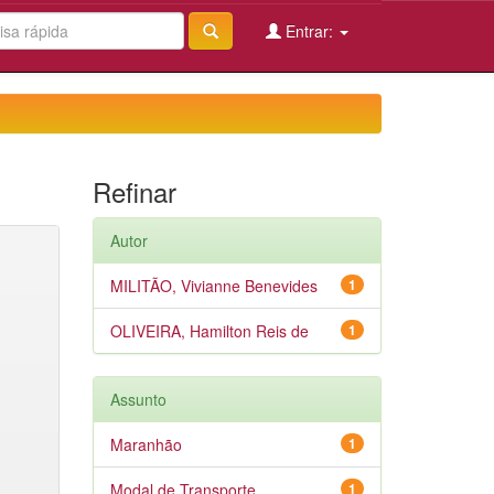
Entrar:
Refinar
Autor
MILITÃO, Vivianne Benevides
1
OLIVEIRA, Hamilton Reis de
1
Assunto
Maranhão
1
Modal de Transporte
1