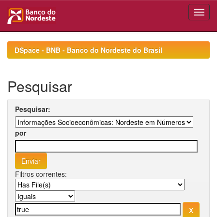
Skip
navigation
DSpace - BNB - Banco do Nordeste do Brasil
Pesquisar
Pesquisar:
por
Filtros correntes: