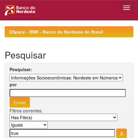
Skip
navigation
DSpace - BNB - Banco do Nordeste do Brasil
Pesquisar
Pesquisar:
por
Filtros correntes: