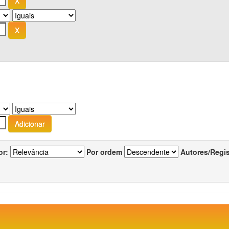
or:
Por ordem
Autores/Regi