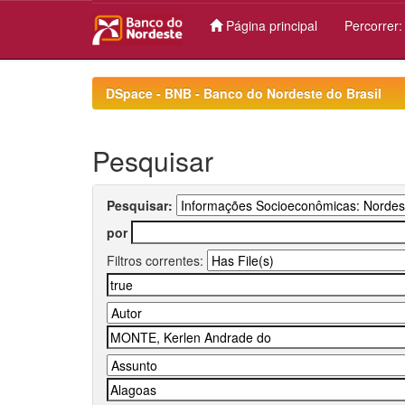
Página principal
Percorrer
Skip
navigation
DSpace - BNB - Banco do Nordeste do Brasil
Pesquisar
Pesquisar:
por
Filtros correntes: