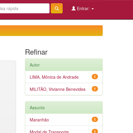
Entrar:
Refinar
Autor
LIMA, Mônica de Andrade
1
MILITÃO, Vivianne Benevides
1
Assunto
Maranhão
1
Modal de Transporte
1