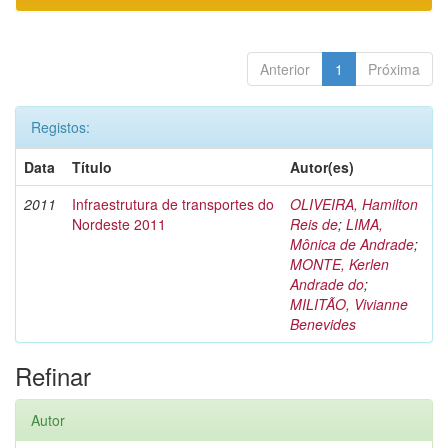
Anterior
1
Próxima
Registos:
Data
Título
Autor(es)
2011
Infraestrutura de transportes do
OLIVEIRA, Hamilton
Nordeste 2011
Reis de
;
LIMA,
Mônica de Andrade
;
MONTE, Kerlen
Andrade do
;
MILITÃO, Vivianne
Benevides
Refinar
Autor