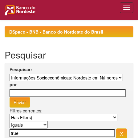
Skip
navigation
DSpace - BNB - Banco do Nordeste do Brasil
Pesquisar
Pesquisar:
por
Filtros correntes: