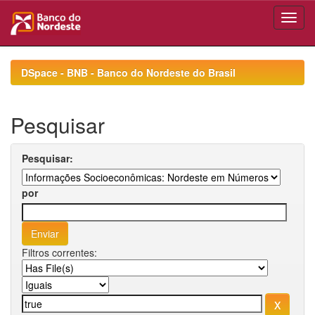
Skip
navigation
DSpace - BNB - Banco do Nordeste do Brasil
Pesquisar
Pesquisar:
por
Filtros correntes: