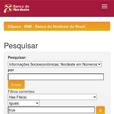
Skip
navigation
DSpace - BNB - Banco do Nordeste do Brasil
Pesquisar
Pesquisar:
por
Filtros correntes: