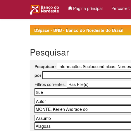
Página principal
Percorrer
Skip
navigation
DSpace - BNB - Banco do Nordeste do Brasil
Pesquisar
Pesquisar:
por
Filtros correntes: