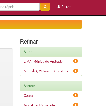
Entrar:
Refinar
Autor
LIMA, Mônica de Andrade
1
MILITÃO, Vivianne Benevides
1
Assunto
Ceará
1
Modal de Transporte
1