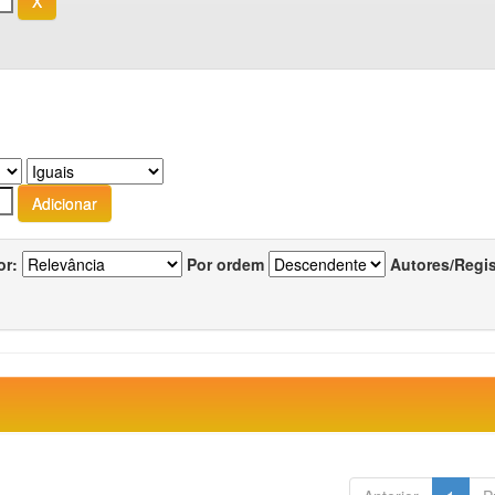
or:
Por ordem
Autores/Regi