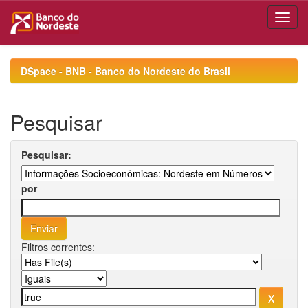
Skip
navigation
DSpace - BNB - Banco do Nordeste do Brasil
Pesquisar
Pesquisar:
por
Filtros correntes: