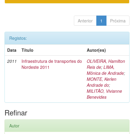
Anterior
1
Próxima
Registos:
Data
Título
Autor(es)
2011
Infraestrutura de transportes do
OLIVEIRA, Hamilton
Nordeste 2011
Reis de
;
LIMA,
Mônica de Andrade
;
MONTE, Kerlen
Andrade do
;
MILITÃO, Vivianne
Benevides
Refinar
Autor