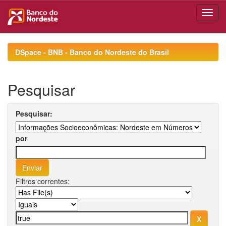
Skip
navigation
DSpace - BNB - Banco do Nordeste do Brasil
Pesquisar
Pesquisar:
por
Filtros correntes: