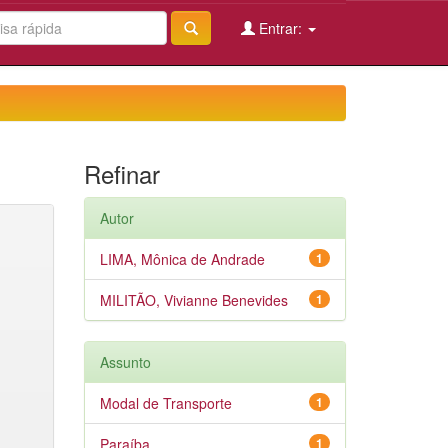
Entrar:
Refinar
Autor
LIMA, Mônica de Andrade
1
MILITÃO, Vivianne Benevides
1
Assunto
Modal de Transporte
1
Paraíba
1