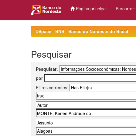
Página principal
Percorrer
Skip
navigation
DSpace - BNB - Banco do Nordeste do Brasil
Pesquisar
Pesquisar:
por
Filtros correntes: