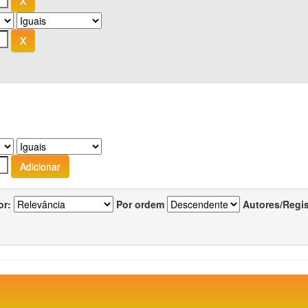
or:
Por ordem
Autores/Regi