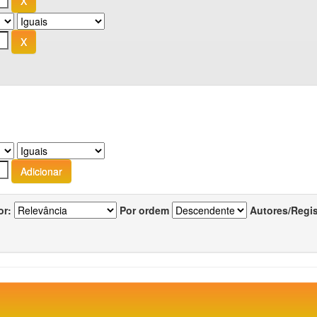
or:
Por ordem
Autores/Regi