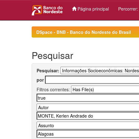
Página principal
Percorrer
Skip
navigation
DSpace - BNB - Banco do Nordeste do Brasil
Pesquisar
Pesquisar:
por
Filtros correntes: