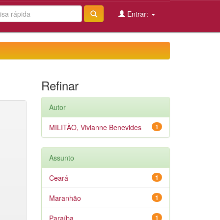
Entrar:
Refinar
Autor
MILITÃO, Vivianne Benevides
1
Assunto
Ceará
1
Maranhão
1
Paraíba
1