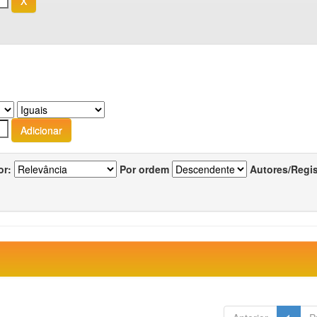
or:
Por ordem
Autores/Regi