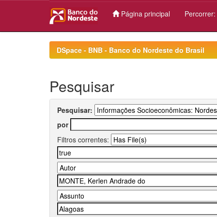
Página principal
Percorrer
Skip
navigation
DSpace - BNB - Banco do Nordeste do Brasil
Pesquisar
Pesquisar:
por
Filtros correntes: