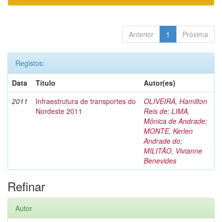
Anterior
1
Próxima
Registos:
Data
Título
Autor(es)
2011
Infraestrutura de transportes do
OLIVEIRA, Hamilton
Nordeste 2011
Reis de
;
LIMA,
Mônica de Andrade
;
MONTE, Kerlen
Andrade do
;
MILITÃO, Vivianne
Benevides
Refinar
Autor