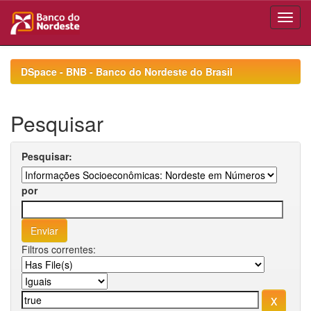
Skip
navigation
DSpace - BNB - Banco do Nordeste do Brasil
Pesquisar
Pesquisar:
por
Filtros correntes: