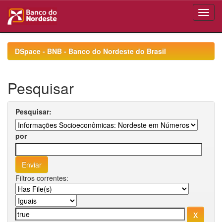
Skip
navigation
DSpace - BNB - Banco do Nordeste do Brasil
Pesquisar
Pesquisar:
por
Filtros correntes: