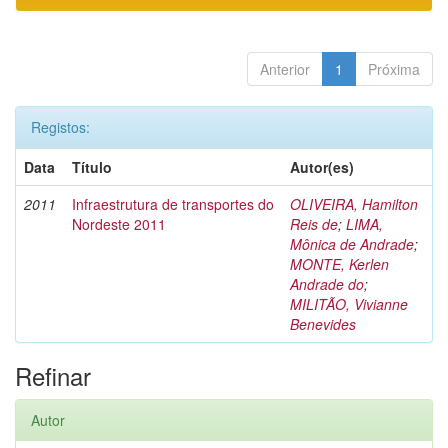
Anterior
1
Próxima
Registos:
Data
Título
Autor(es)
2011
Infraestrutura de transportes do
OLIVEIRA, Hamilton
Nordeste 2011
Reis de
;
LIMA,
Mônica de Andrade
;
MONTE, Kerlen
Andrade do
;
MILITÃO, Vivianne
Benevides
Refinar
Autor