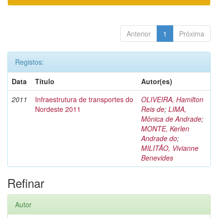
Anterior
1
Próxima
Registos:
Data
Título
Autor(es)
2011
Infraestrutura de transportes do
OLIVEIRA, Hamilton
Nordeste 2011
Reis de
;
LIMA,
Mônica de Andrade
;
MONTE, Kerlen
Andrade do
;
MILITÃO, Vivianne
Benevides
Refinar
Autor