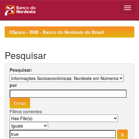
Skip
navigation
DSpace - BNB - Banco do Nordeste do Brasil
Pesquisar
Pesquisar:
por
Filtros correntes: