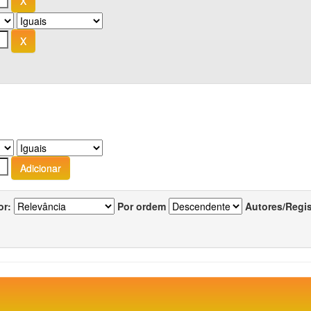
or:
Por ordem
Autores/Regi