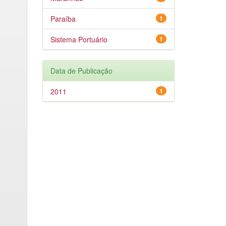
Paraíba
1
Sistema Portuário
1
Data de Publicação
2011
1