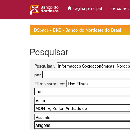
Página principal
Percorrer
Skip
navigation
DSpace - BNB - Banco do Nordeste do Brasil
Pesquisar
Pesquisar:
por
Filtros correntes: