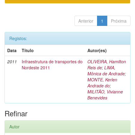
Anterior
1
Próxima
Registos:
Data
Título
Autor(es)
2011
Infraestrutura de transportes do
OLIVEIRA, Hamilton
Nordeste 2011
Reis de
;
LIMA,
Mônica de Andrade
;
MONTE, Kerlen
Andrade do
;
MILITÃO, Vivianne
Benevides
Refinar
Autor