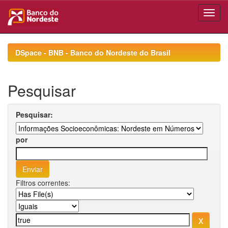
Skip
navigation
DSpace - BNB - Banco do Nordeste do Brasil
Pesquisar
Pesquisar:
por
Filtros correntes: