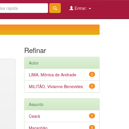
Entrar:
Refinar
Autor
LIMA, Mônica de Andrade
1
MILITÃO, Vivianne Benevides
1
Assunto
Ceará
1
Maranhão
1