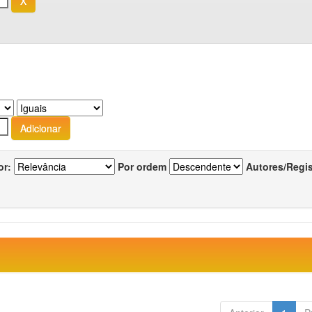
or:
Por ordem
Autores/Regi