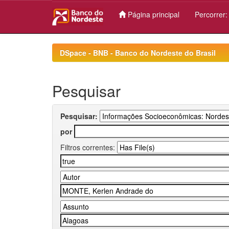
Página principal
Percorrer
Skip
navigation
DSpace - BNB - Banco do Nordeste do Brasil
Pesquisar
Pesquisar:
por
Filtros correntes: