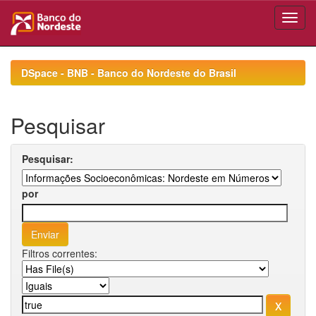
Skip
navigation
DSpace - BNB - Banco do Nordeste do Brasil
Pesquisar
Pesquisar:
por
Filtros correntes: