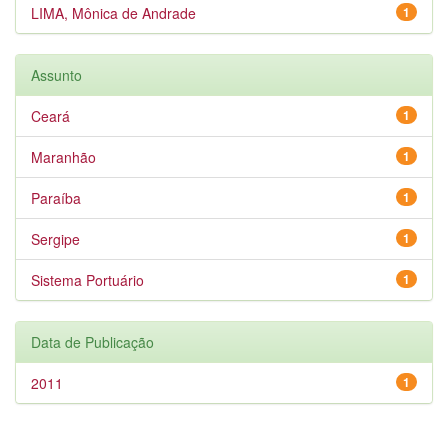
LIMA, Mônica de Andrade
1
Assunto
Ceará
1
Maranhão
1
Paraíba
1
Sergipe
1
Sistema Portuário
1
Data de Publicação
2011
1