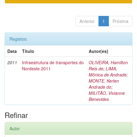
Anterior
1
Próxima
Registos:
Data
Título
Autor(es)
2011
Infraestrutura de transportes do
OLIVEIRA, Hamilton
Nordeste 2011
Reis de
;
LIMA,
Mônica de Andrade
;
MONTE, Kerlen
Andrade do
;
MILITÃO, Vivianne
Benevides
Refinar
Autor