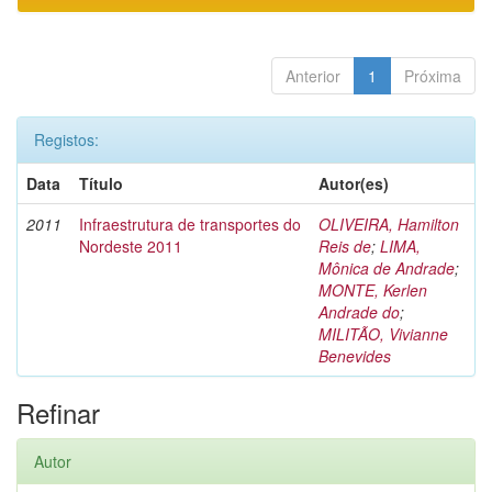
Anterior
1
Próxima
Registos:
Data
Título
Autor(es)
2011
Infraestrutura de transportes do
OLIVEIRA, Hamilton
Nordeste 2011
Reis de
;
LIMA,
Mônica de Andrade
;
MONTE, Kerlen
Andrade do
;
MILITÃO, Vivianne
Benevides
Refinar
Autor