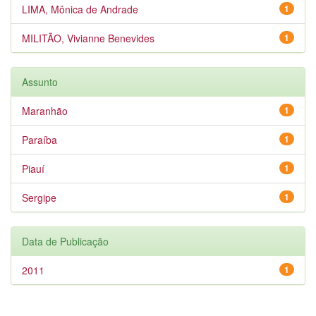
LIMA, Mônica de Andrade
1
MILITÃO, Vivianne Benevides
1
Assunto
Maranhão
1
Paraíba
1
Piauí
1
Sergipe
1
Data de Publicação
2011
1