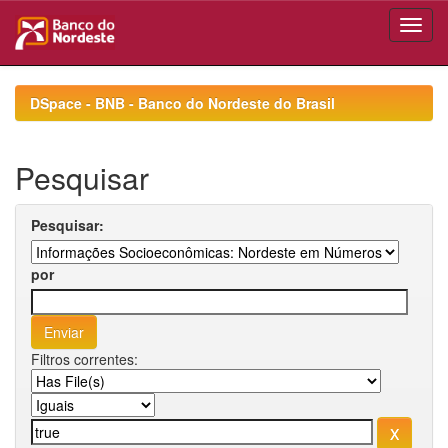
Skip
navigation
DSpace - BNB - Banco do Nordeste do Brasil
Pesquisar
Pesquisar:
por
Filtros correntes: