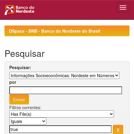
Skip
navigation
DSpace - BNB - Banco do Nordeste do Brasil
Pesquisar
Pesquisar:
por
Filtros correntes: