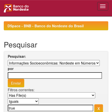
Skip
navigation
DSpace - BNB - Banco do Nordeste do Brasil
Pesquisar
Pesquisar:
por
Filtros correntes: