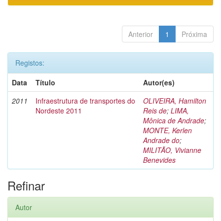
Anterior
1
Próxima
Registos:
Data
Título
Autor(es)
2011
Infraestrutura de transportes do
OLIVEIRA, Hamilton
Nordeste 2011
Reis de
;
LIMA,
Mônica de Andrade
;
MONTE, Kerlen
Andrade do
;
MILITÃO, Vivianne
Benevides
Refinar
Autor