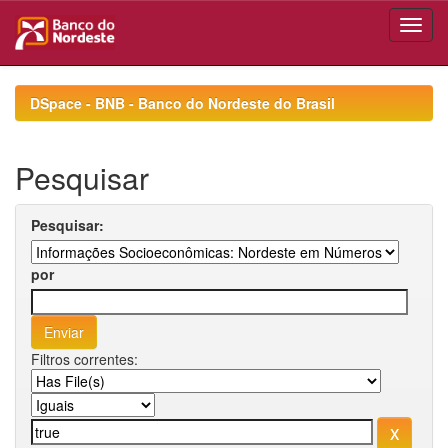
Skip
navigation
DSpace - BNB - Banco do Nordeste do Brasil
Pesquisar
Pesquisar:
por
Filtros correntes: