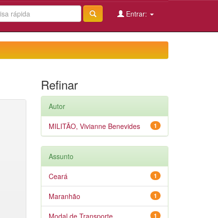
Entrar:
Refinar
Autor
MILITÃO, Vivianne Benevides
1
Assunto
Ceará
1
Maranhão
1
Modal de Transporte
1