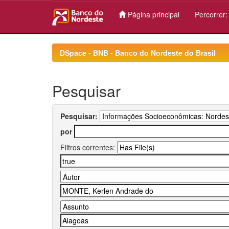
Página principal
Percorrer
Skip
navigation
DSpace - BNB - Banco do Nordeste do Brasil
Pesquisar
Pesquisar:
por
Filtros correntes: