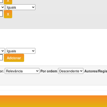
or:
Por ordem
Autores/Regi