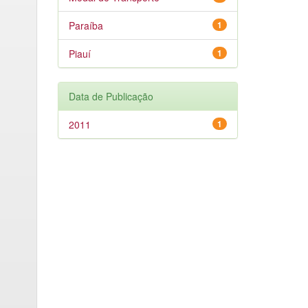
Paraíba
1
Piauí
1
Data de Publicação
2011
1