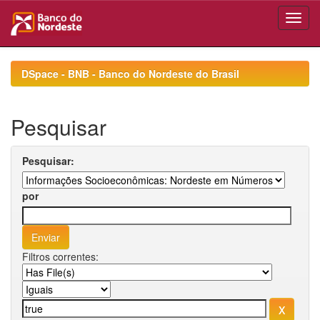
Skip
navigation
DSpace - BNB - Banco do Nordeste do Brasil
Pesquisar
Pesquisar:
por
Filtros correntes: