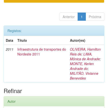
Anterior
1
Próxima
Registos:
Data
Título
Autor(es)
2011
Infraestrutura de transportes do
OLIVEIRA, Hamilton
Nordeste 2011
Reis de
;
LIMA,
Mônica de Andrade
;
MONTE, Kerlen
Andrade do
;
MILITÃO, Vivianne
Benevides
Refinar
Autor