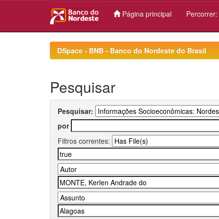
Página principal
Percorrer
Skip
navigation
DSpace - BNB - Banco do Nordeste do Brasil
Pesquisar
Pesquisar:
por
Filtros correntes: