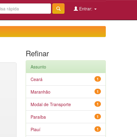
Entrar:
Refinar
Assunto
Ceará
1
Maranhão
1
Modal de Transporte
1
Paraíba
1
Piauí
1