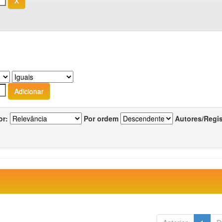
or:
Por ordem
Autores/Regi