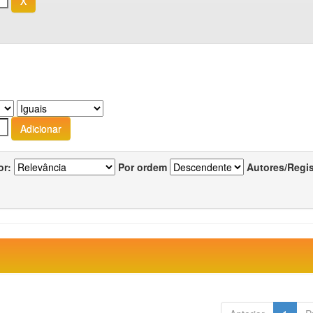
or:
Por ordem
Autores/Regi