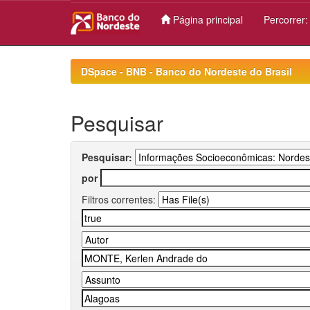
Página principal
Percorrer
Skip
navigation
DSpace - BNB - Banco do Nordeste do Brasil
Pesquisar
Pesquisar:
por
Filtros correntes: