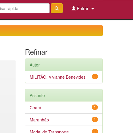
Entrar:
Refinar
Autor
MILITÃO, Vivianne Benevides
1
Assunto
Ceará
1
Maranhão
1
Modal de Transporte
1