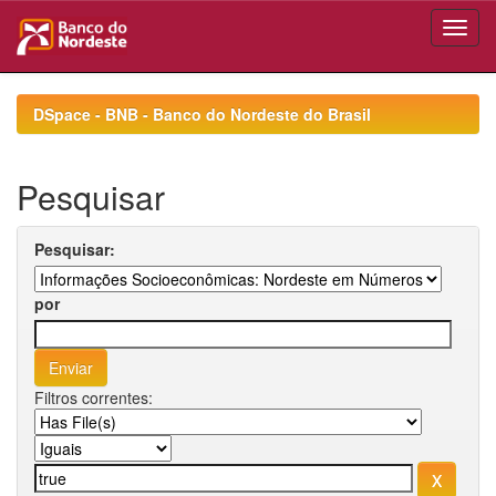
Skip
navigation
DSpace - BNB - Banco do Nordeste do Brasil
Pesquisar
Pesquisar:
por
Filtros correntes: