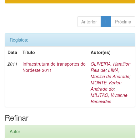
Anterior
1
Próxima
Registos:
Data
Título
Autor(es)
2011
Infraestrutura de transportes do
OLIVEIRA, Hamilton
Nordeste 2011
Reis de
;
LIMA,
Mônica de Andrade
;
MONTE, Kerlen
Andrade do
;
MILITÃO, Vivianne
Benevides
Refinar
Autor