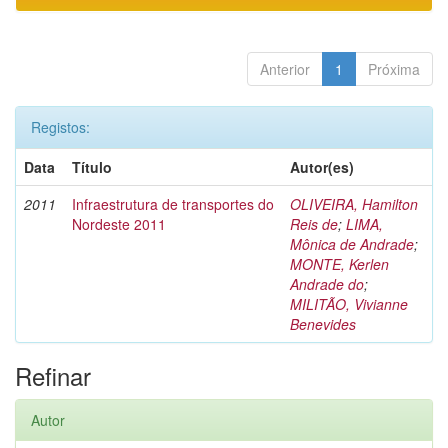
Anterior
1
Próxima
Registos:
Data
Título
Autor(es)
2011
Infraestrutura de transportes do
OLIVEIRA, Hamilton
Nordeste 2011
Reis de
;
LIMA,
Mônica de Andrade
;
MONTE, Kerlen
Andrade do
;
MILITÃO, Vivianne
Benevides
Refinar
Autor