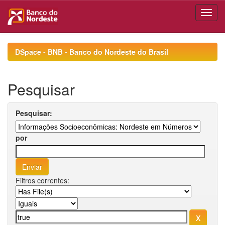
Skip
navigation
DSpace - BNB - Banco do Nordeste do Brasil
Pesquisar
Pesquisar:
por
Filtros correntes: