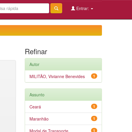
Entrar:
Refinar
Autor
MILITÃO, Vivianne Benevides
1
Assunto
Ceará
1
Maranhão
1
Modal de Transporte
1