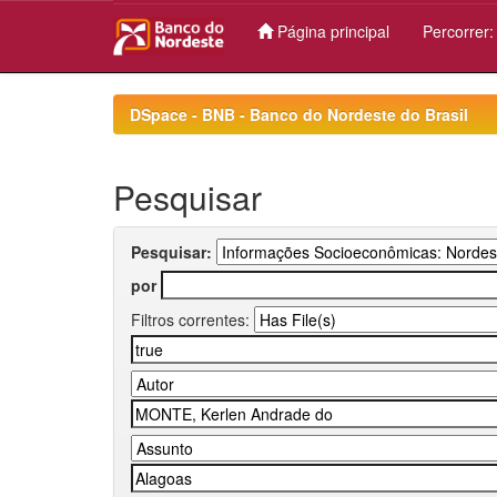
Página principal
Percorrer
Skip
navigation
DSpace - BNB - Banco do Nordeste do Brasil
Pesquisar
Pesquisar:
por
Filtros correntes: