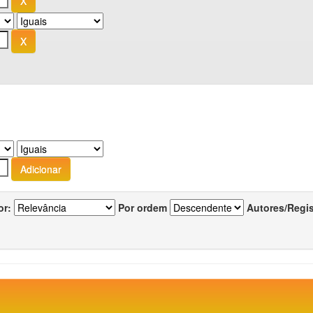
or:
Por ordem
Autores/Regi