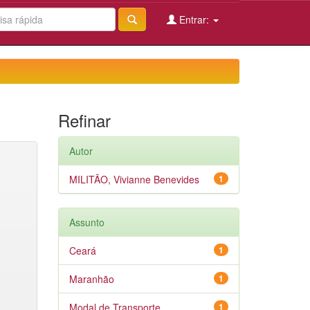
Entrar:
Refinar
Autor
MILITÃO, Vivianne Benevides
1
Assunto
Ceará
1
Maranhão
1
Modal de Transporte
1