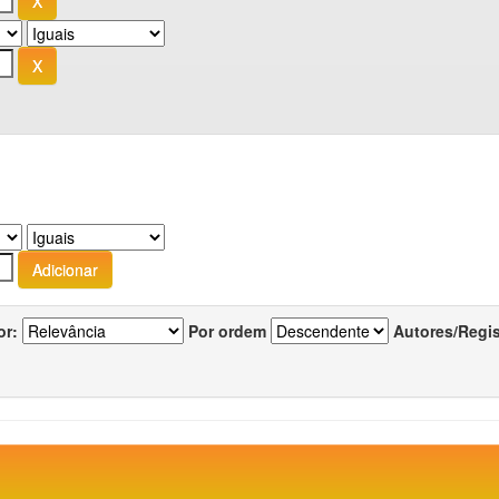
or:
Por ordem
Autores/Regi