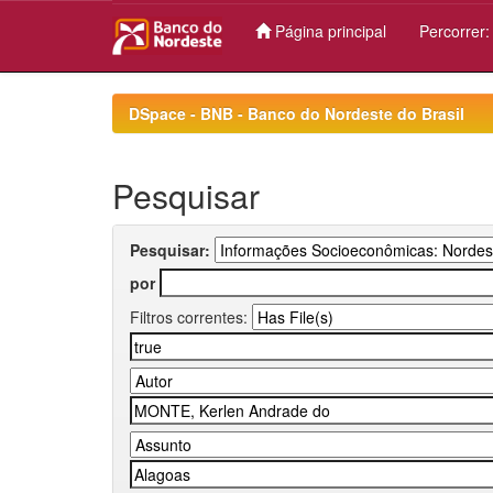
Página principal
Percorrer
Skip
navigation
DSpace - BNB - Banco do Nordeste do Brasil
Pesquisar
Pesquisar:
por
Filtros correntes: