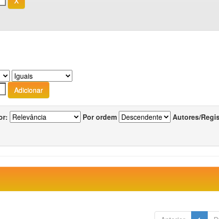
or:
Por ordem
Autores/Regi