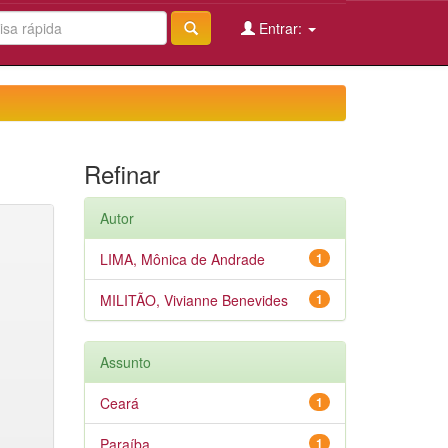
Entrar:
Refinar
Autor
LIMA, Mônica de Andrade
1
MILITÃO, Vivianne Benevides
1
Assunto
Ceará
1
Paraíba
1