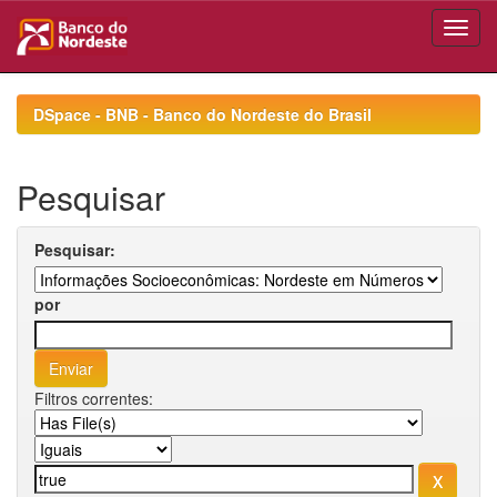
Skip
navigation
DSpace - BNB - Banco do Nordeste do Brasil
Pesquisar
Pesquisar:
por
Filtros correntes: