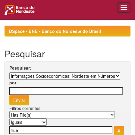
Skip
navigation
DSpace - BNB - Banco do Nordeste do Brasil
Pesquisar
Pesquisar:
por
Filtros correntes: